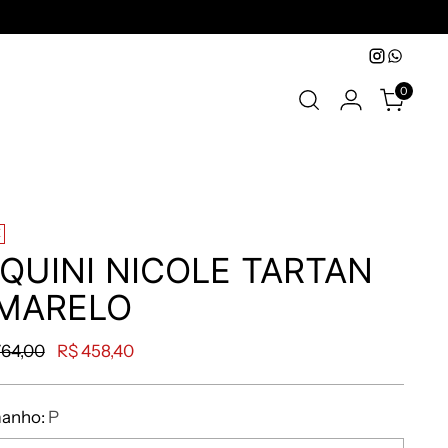
0
E
IQUINI NICOLE TARTAN
MARELO
764,00
R$ 458,40
anho:
P