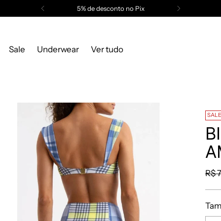
5% de desconto no Pix
Sale
Underwear
Ver tudo
SAL
B
A
R$ 
Tam